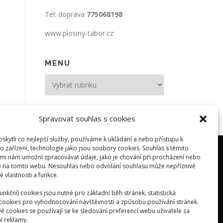
Tel: doprava
775068198
www.plosiny-tabor.cz
MENU
MENU
Spravovat souhlas s cookies
kytli co nejlepší služby, používáme k ukládání a nebo přístupu k
o zařízení, technologie jako jsou soubory cookies. Souhlas s těmito
mi nám umožní zpracovávat údaje, jako je chování při procházení nebo
D na tomto webu. Nesouhlas nebo odvolání souhlasu může nepříznivě
té vlastnosti a funkce.
unkční) cookies jsou nutné pro základní běh stránek, statistická
) cookies pro vyhodnocování návštěvnosti a způsobu používání stránek.
é cookies se používají se ke sledování preferencí webu uživatele za
í reklamy.