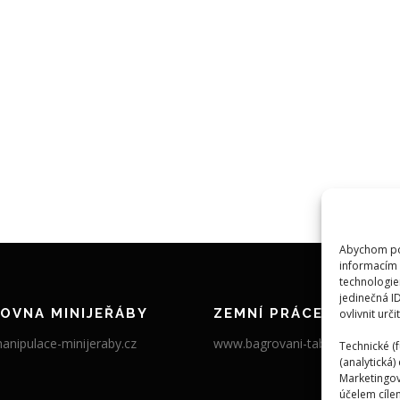
Abychom pos
informacím 
technologie
jedinečná I
OVNA MINIJEŘÁBY
ZEMNÍ PRÁCE
ovlivnit urči
nipulace-minijeraby.cz
www.bagrovani-tabor.cz
Technické (f
(analytická
Marketingov
účelem cílen