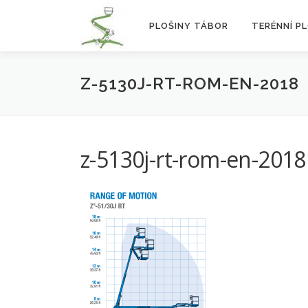
Přeskočit
na
PLOŠINY TÁBOR
TERÉNNÍ P
obsah
Z-5130J-RT-ROM-EN-2018
z-5130j-rt-rom-en-2018