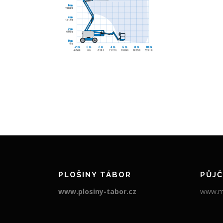
PLOŠINY TÁBOR
PŮJČ
www.plosiny-tabor.cz
www.ma