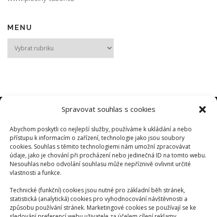
MENU
MENU
Spravovat souhlas s cookies
Abychom poskytli co nejlepší služby, používáme k ukládání a nebo
PLOŠINY TÁBOR
přístupu k informacím o zařízení, technologie jako jsou soubory
www.plosiny-tabor.cz
cookies. Souhlas s těmito technologiemi nám umožní zpracovávat
údaje, jako je chování při procházení nebo jedinečná ID na tomto webu.
Nesouhlas nebo odvolání souhlasu může nepříznivě ovlivnit určité
PŮJČOVNA MINIJEŘÁBY
vlastnosti a funkce.
www.manipulace-minijeraby.cz
Technické (funkční) cookies jsou nutné pro základní běh stránek,
statistická (analytická) cookies pro vyhodnocování návštěvnosti a
způsobu používání stránek. Marketingové cookies se používají se ke
ZEMNÍ PRÁCE
sledování preferencí webu uživatele za účelem cílení reklamy.