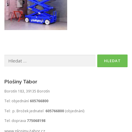
Vyhledávání
Plošiny Tábor
Borotín 183, 39135 Borotín
Tel: objednání
605766800
Tel: p. Brožek jednatel
605766800
(objednání)
Tel: doprava
775068198
www.plosiny-tabor.cz