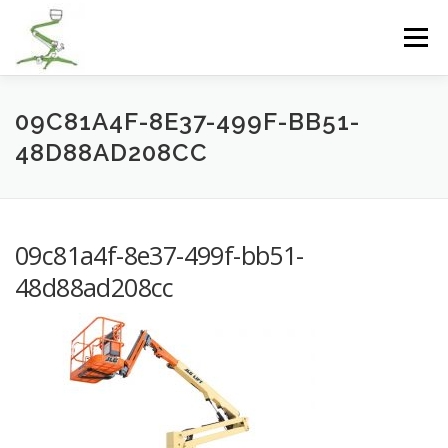
Přeskočit
na
Menu
obsah
PLOŠINY TÁBOR
TERÉNNÍ PLOŠINY
09C81A4F-8E37-499F-BB51-
48D88AD208CC
HALOVÉ PLOŠINY
PŘÍPOJNÉ PLOŠINY
09c81a4f-8e37-499f-bb51-
MANIPULAČNÍ TECHNIKA
GALERIE
KONTAKTY
48d88ad208cc