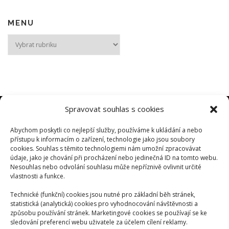
MENU
MENU
Spravovat souhlas s cookies
Abychom poskytli co nejlepší služby, používáme k ukládání a nebo
PLOŠINY TÁBOR
přístupu k informacím o zařízení, technologie jako jsou soubory
www.plosiny-tabor.cz
cookies. Souhlas s těmito technologiemi nám umožní zpracovávat
údaje, jako je chování při procházení nebo jedinečná ID na tomto webu.
Nesouhlas nebo odvolání souhlasu může nepříznivě ovlivnit určité
PŮJČOVNA MINIJEŘÁBY
vlastnosti a funkce.
www.manipulace-minijeraby.cz
Technické (funkční) cookies jsou nutné pro základní běh stránek,
statistická (analytická) cookies pro vyhodnocování návštěvnosti a
způsobu používání stránek. Marketingové cookies se používají se ke
ZEMNÍ PRÁCE
sledování preferencí webu uživatele za účelem cílení reklamy.