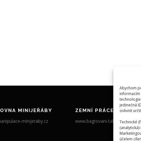
Abychom pos
informacím 
technologie
jedinečná I
OVNA MINIJEŘÁBY
ZEMNÍ PRÁCE
ovlivnit urči
nipulace-minijeraby.cz
www.bagrovani-tabor.cz
Technické (f
(analytická
Marketingov
účelem cílen