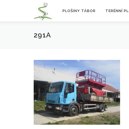
Přeskočit
na
PLOŠINY TÁBOR
TERÉNNÍ P
obsah
291A