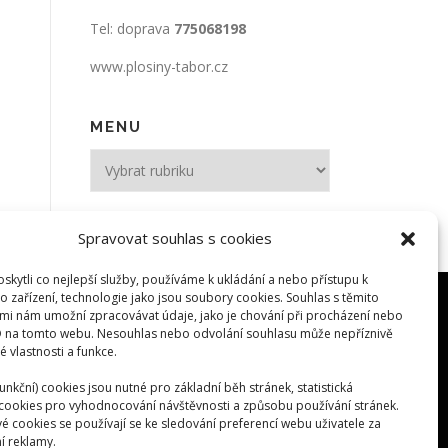
Tel: doprava
775068198
www.plosiny-tabor.cz
MENU
MENU
Spravovat souhlas s cookies
kytli co nejlepší služby, používáme k ukládání a nebo přístupu k
o zařízení, technologie jako jsou soubory cookies. Souhlas s těmito
mi nám umožní zpracovávat údaje, jako je chování při procházení nebo
D na tomto webu. Nesouhlas nebo odvolání souhlasu může nepříznivě
té vlastnosti a funkce.
unkční) cookies jsou nutné pro základní běh stránek, statistická
) cookies pro vyhodnocování návštěvnosti a způsobu používání stránek.
é cookies se používají se ke sledování preferencí webu uživatele za
í reklamy.