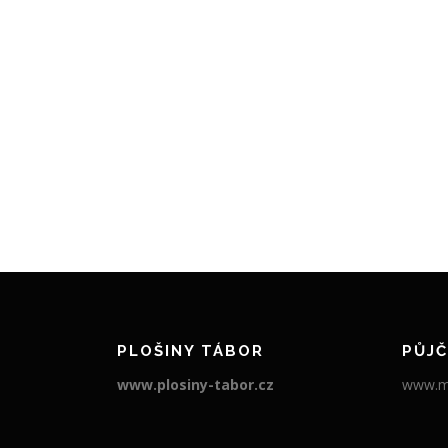
PLOŠINY TÁBOR
PŮJČ
www.plosiny-tabor.cz
www.ma