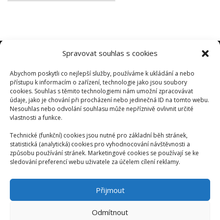
Spravovat souhlas s cookies
Abychom poskytli co nejlepší služby, používáme k ukládání a nebo
PLOŠINY TÁBOR
přístupu k informacím o zařízení, technologie jako jsou soubory
www.plosiny-tabor.cz
cookies. Souhlas s těmito technologiemi nám umožní zpracovávat
údaje, jako je chování při procházení nebo jedinečná ID na tomto webu.
Nesouhlas nebo odvolání souhlasu může nepříznivě ovlivnit určité
PŮJČOVNA MINIJEŘÁBY
vlastnosti a funkce.
www.manipulace-minijeraby.cz
Technické (funkční) cookies jsou nutné pro základní běh stránek,
statistická (analytická) cookies pro vyhodnocování návštěvnosti a
způsobu používání stránek. Marketingové cookies se používají se ke
ZEMNÍ PRÁCE
sledování preferencí webu uživatele za účelem cílení reklamy.
www.bagrovani-tabor.cz
Přijmout
Odmítnout