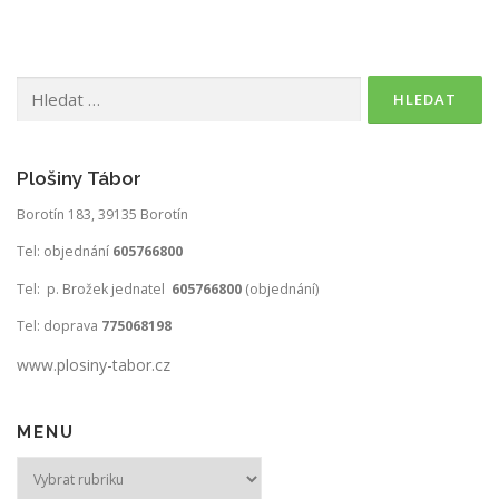
Vyhledávání
Plošiny Tábor
Borotín 183, 39135 Borotín
Tel: objednání
605766800
Tel: p. Brožek jednatel
605766800
(objednání)
Tel: doprava
775068198
www.plosiny-tabor.cz
MENU
MENU